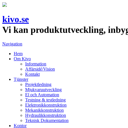
kivo.se
Vi kan produktutveckling, inby
Navigation
Hem
Om Kivo
Information
Affärsidé/Vision
Kontakt
Tjänster
Projektledning
Mjukvaruutveckling
El och Automation
Testning & testledning
Elektronikkonstruktion
Mekanikkonstruktion
Hydraulikkonstruktion
Teknisk Dokumentation
Kontor