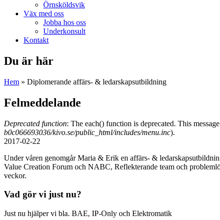
Örnsköldsvik
Väx med oss
Jobba hos oss
Underkonsult
Kontakt
Du är här
Hem
» Diplomerande affärs- & ledarskapsutbildning
Felmeddelande
Deprecated function
: The each() function is deprecated. This message 
b0c066693036/kivo.se/public_html/includes/menu.inc
).
2017-02-22
Under våren genomgår Maria & Erik en affärs- & ledarskapsutbildning 
Value Creation Forum och NABC, Reflekterande team och problemlösnin
veckor.
Vad gör vi just nu?
Just nu hjälper vi bla. BAE, IP-Only och Elektromatik